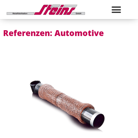
Anlieferung & Ver
Referenzen: Automotive